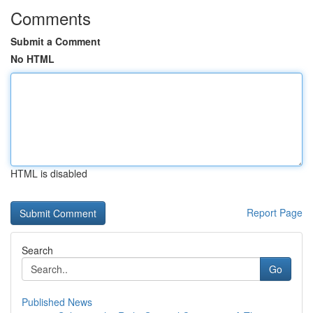
Comments
Submit a Comment
No HTML
HTML is disabled
Report Page
Search
Go
Published News