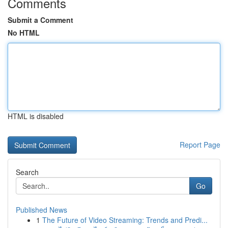
Comments
Submit a Comment
No HTML
HTML is disabled
Report Page
Search
Go
Published News
1
The Future of Video Streaming: Trends and Predi...