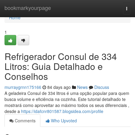
Home
bookmarkyourpage
Togg
navi
Home
1
Refrigerador Consul de 334
Litros: Guia Detalhado e
Conselhos
murraygrnn175166
84 days ago
News
Discuss
A geladeira Consul de 334 litros é uma opção popular para quem
busca volume e eficiência na cozinha. Este tutorial detalhado te
mostrará como aproveitar ao máximo todos os seus diferenciais ,
desde a
https://idafcnr801587.blogsidea.com/profile
Comments
Who Upvoted