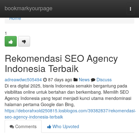
Home
bookmarkyourpage
Togg
navi
Home
1
Rekomendasi SEO Agency
Indonesia Terbaik
adreawdwc505494
87 days ago
News
Discuss
Di era digital 2025, bisnis Indonesia semakin bergantung pada
visibilitas online untuk bertahan dan berkembang. Memilih SEO
Agency Indonesia yang tepat menjadi kunci utama mendominasi
halaman pertama Google dan Bing,
https://deborahxold250815.losblogos.com/39382837/rekomendasi-
seo-agency-indonesia-terbaik
Comments
Who Upvoted