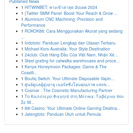
Published News
1
HITWINBET: ทางเข้าล่าสุด อัปเดต 2024
1
{Twitter SMM Panel: Boost Your Reach & Grow ...
1
Aluminium CNC Machining: Precision and
Performance
1
ROKOK88: Cara Menggunakan Akurat yang sedang
...
1
Indototo: Panduan Lengkap dan Ulasan Terbaru
1
Michael Kors Australia: Your Style Destination
1
24club: Club Hàng Đầu Của Việt Nam, Nhận Xé...
1
Steel grating for catwalks warehouses and proce...
1
Kenya Honeymoon Packages: Game & The
Coastli...
1
Boutiq Switch: Your Ultimate Disposable Vapin...
1
ศูนย์ดูแลผู้สูงอายุ เนอร์สซิ่งโฮมคุณภาพ แห่งข...
1
Cosmar : The Cosmetic Manufacturing Partner
1
Το Καλύτερο Φαγητό στη Μύτικα: Ταβέρνα που
Σε Μ...
1
88i Casino: Your Ultimate Online Gaming Destina...
1
Jatengtoto: Panduan Utuh untuk Pemula