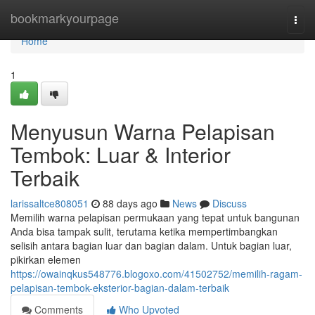
Home
bookmarkyourpage
Togg
navi
Home
1
Menyusun Warna Pelapisan
Tembok: Luar & Interior
Terbaik
larissaltce808051
88 days ago
News
Discuss
Memilih warna pelapisan permukaan yang tepat untuk bangunan
Anda bisa tampak sulit, terutama ketika mempertimbangkan
selisih antara bagian luar dan bagian dalam. Untuk bagian luar,
pikirkan elemen
https://owainqkus548776.blogoxo.com/41502752/memilih-ragam-
pelapisan-tembok-eksterior-bagian-dalam-terbaik
Comments
Who Upvoted