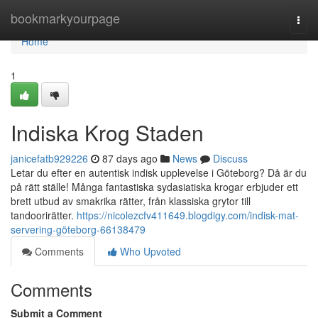
Home
bookmarkyourpage
Togg
navi
Home
1
Indiska Krog Staden
janicefatb929226
87 days ago
News
Discuss
Letar du efter en autentisk indisk upplevelse i Göteborg? Då är du
på rätt ställe! Många fantastiska sydasiatiska krogar erbjuder ett
brett utbud av smakrika rätter, från klassiska grytor till
tandoorirätter.
https://nicolezcfv411649.blogdigy.com/indisk-mat-
servering-göteborg-66138479
Comments
Who Upvoted
Comments
Submit a Comment