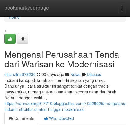
Home
bookmarkyourpage
Togg
navi
Home
1
Mengenal Perusahaan Tenda
dari Warisan ke Modernisasi
elijahztnu978230
90 days ago
News
Discuss
Industri kanopi di tanah air memiliki sejarah yang unik .
Dahulunya , cara struktur ini sangat terikat dengan tradisi
masyarakat, menggunakan kain alami seperti daun dan bilah.
Namun dengan waktu ,
https://hannaoxmp917710.bloggactivo.com/40229025/mengetahui-
industri-struktur-di-akar-hingga-modernisasi
Comments
Who Upvoted