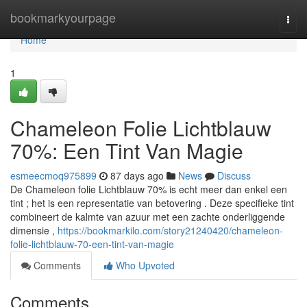
Home
bookmarkyourpage
Togg
navi
Home
1
Chameleon Folie Lichtblauw
70%: Een Tint Van Magie
esmeecmoq975899
87 days ago
News
Discuss
De Chameleon folie Lichtblauw 70% is echt meer dan enkel een
tint ; het is een representatie van betovering . Deze specifieke tint
combineert de kalmte van azuur met een zachte onderliggende
dimensie ,
https://bookmarkilo.com/story21240420/chameleon-
folie-lichtblauw-70-een-tint-van-magie
Comments
Who Upvoted
Comments