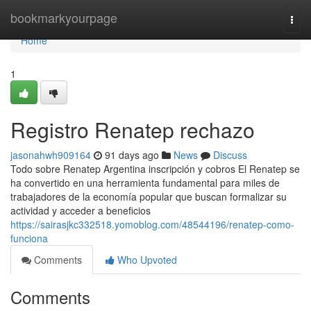
Home
bookmarkyourpage
Togg
navi
Home
1
Registro Renatep rechazo
jasonahwh909164
91 days ago
News
Discuss
Todo sobre Renatep Argentina inscripción y cobros El Renatep se
ha convertido en una herramienta fundamental para miles de
trabajadores de la economía popular que buscan formalizar su
actividad y acceder a beneficios
https://sairasjkc332518.yomoblog.com/48544196/renatep-como-
funciona
Comments
Who Upvoted
Comments