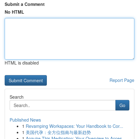
Submit a Comment
No HTML
HTML is disabled
Report Page
Search
Go
Published News
1
Revamping Workspaces: Your Handbook to Cor...
1
美国代孕：全方位指南与最新趋势
1
Acquire This Medication: Your Overview to Acces...