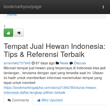
Home
bookmarkyourpage
Togg
navi
Home
1
Tempat Jual Hewan Indonesia:
Tips & Referensi Terbaik
arrannwlz737945
87 days ago
News
Discuss
Mencari tempat jual hewan yang terpercaya di Indonesia bisa jadi
tantangan , terutama dengan opsi yang tersedia saat ini. Ulasan
ini hadir untuk memberikan informasi menemukan tempat yang
tepat untuk membeli
https://bookmarkingalpha.com/story21394780/dunia-hewan-
indonesia-daftar-lengkap-pilihan-terbaik
Comments
Who Upvoted