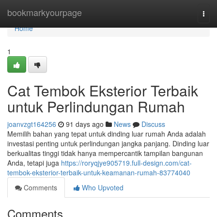
Home
bookmarkyourpage
Togg
navi
Home
1
Cat Tembok Eksterior Terbaik
untuk Perlindungan Rumah
joanvzgt164256
91 days ago
News
Discuss
Memilih bahan yang tepat untuk dinding luar rumah Anda adalah
investasi penting untuk perlindungan jangka panjang. Dinding luar
berkualitas tinggi tidak hanya mempercantik tampilan bangunan
Anda, tetapi juga
https://roryqjye905719.full-design.com/cat-
tembok-eksterior-terbaik-untuk-keamanan-rumah-83774040
Comments
Who Upvoted
Comments