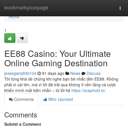
Home
bookmarkyourpage
Togg
navi
Home
1
EE88 Casino: Your Ultimate
Online Gaming Destination
jessegwrq936104
91 days ago
News
Discuss
Tôi từng khá dè chừng khi nghe bạn bè nhắc đến EE88. Không
phải vì cái tên, mà vì tôi đã trải qua không ít nền tảng cá cược
khiến mình mất kiên nhẫn – từ lỗi hệ
https://scaphold.io/
Comments
Who Upvoted
Comments
Submit a Comment