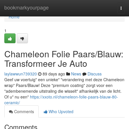
Home
bookmarkyourpage
Togg
navi
Home
1
Chameleon Folie Paars/Blauw:
Transformeer Je Auto
laylawwun739320
89 days ago
News
Discuss
Geef uw voertuig" een unieke" "verandering met deze Chameleon
wrap" Paars/Blauw! Deze "premium coating" zorgt voor een
"adembenemende uitstraling die wisselt" afhankelijk van de licht.
Of u" nu een"
https://xxoto.nl/chameleon-folie-paars-blauw-80-
ceramic/
Comments
Who Upvoted
Comments