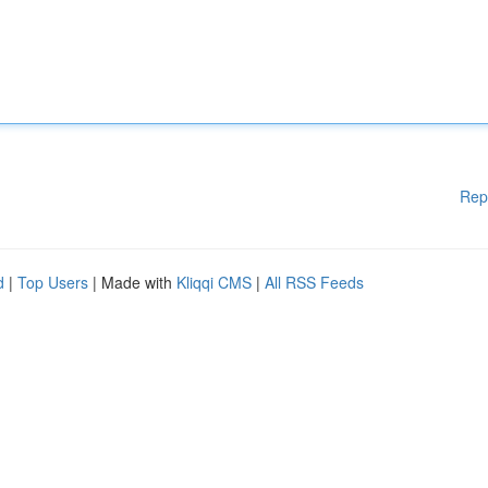
Rep
d
|
Top Users
| Made with
Kliqqi CMS
|
All RSS Feeds