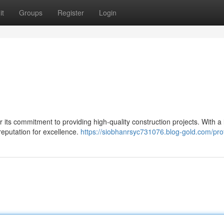
it
Groups
Register
Login
or its commitment to providing high-quality construction projects. With a
eputation for excellence.
https://siobhanrsyc731076.blog-gold.com/prof