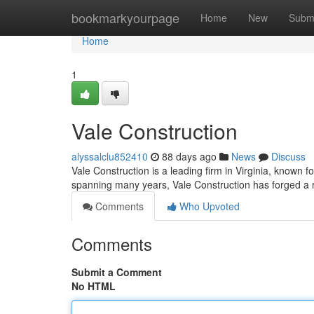
Home
bookmarkyourpage
Home
New
Subm
Home
1
Vale Construction
alyssalclu852410
88 days ago
News
Discuss
Vale Construction is a leading firm in Virginia, known f
spanning many years, Vale Construction has forged a r
Comments
Who Upvoted
Comments
Submit a Comment
No HTML