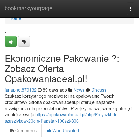
Home
bookmarkyourpage
Togg
navi
Home
1
Ekonomiczne Pakowanie ?:
Zobacz Oferta
Opakowaniadeal.pl!
janapnet879132
89 days ago
News
Discuss
Szukasz korzystnego możliwości na opakowanie Twoich
produktów? Strona opakowaniadeal.pl oferuje najtańsze
rozwiązania dla przedsiębiorstw . Przejrzyj naszą szeroką ofertę i
zmniejsz swoje
https://opakowaniadeal.pl/pl/p/Patyczki-do-
szaszlykow-20cm-Papstar-100szt/306
Comments
Who Upvoted