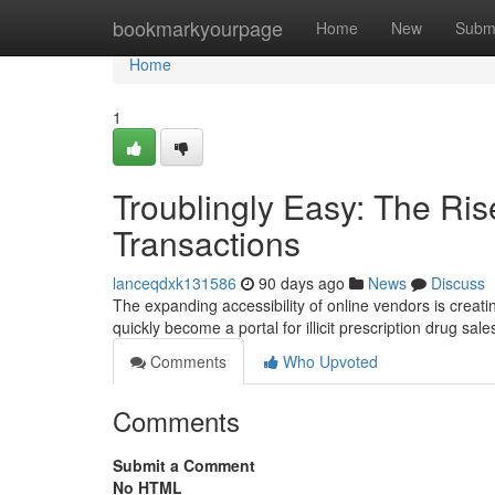
Home
bookmarkyourpage
Home
New
Subm
Home
1
Troublingly Easy: The Ris
Transactions
lanceqdxk131586
90 days ago
News
Discuss
The expanding accessibility of online vendors is creati
quickly become a portal for illicit prescription drug sale
Comments
Who Upvoted
Comments
Submit a Comment
No HTML