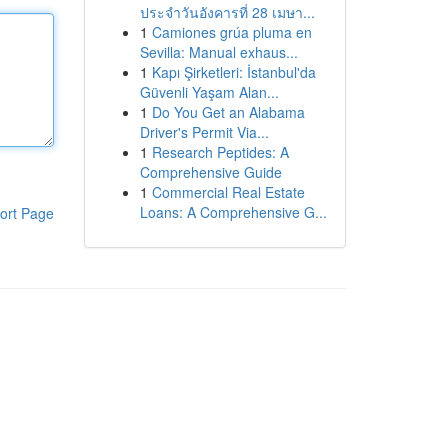
ประจำวันอังคารที่ 28 เมษา...
1
Camiones grúa pluma en
Sevilla: Manual exhaus...
1
Kapı Şirketleri: İstanbul'da
Güvenli Yaşam Alan...
1
Do You Get an Alabama
Driver's Permit Via...
1
Research Peptides: A
Comprehensive Guide
1
Commercial Real Estate
Loans: A Comprehensive G...
ort Page