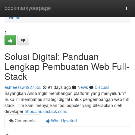
Home
bookmarkyourpage
Togg
navi
Home
1
Solusi Digital: Panduan
Lengkap Pembuatan Web Full-
Stack
esmeezswn927555
91 days ago
News
Discuss
Bayangkan Anda ingin membangun platform yang menyeluruh?
Buku ini membahas strategi digital untuk pengembangan web full-
stack. Tim kami menyajikan tool populer yang diterapkan oleh
developer
https://nusastack.com/
Comments
Who Upvoted