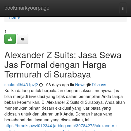
Home
bookmarkyourpage
Togg
navi
Home
1
Alexander Z Suits: Jasa Sewa
Jas Formal dengan Harga
Termurah di Surabaya
shulamithf431pzj2
198 days ago
News
Discuss
Ketika datang untuk berpakaian dengan sukses, menyewa jas
bisa menjadi investasi yang bijak dalam penampilan Anda tanpa
beban kepemilikan. Di Alexander Z Suits di Surabaya, Anda akan
menemukan pilihan desain eksklusif yang luar biasa yang
didesain untuk dan ukuran unik Anda. Dengan harga yang
bersahabat dan layanan yang disesuaikan, ini
https://brookspwvt012344.ja-blog.com/39784275/alexander-z-