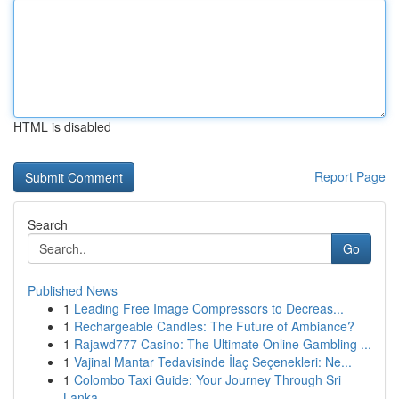
HTML is disabled
Report Page
Search
Go
Published News
1
Leading Free Image Compressors to Decreas...
1
Rechargeable Candles: The Future of Ambiance?
1
Rajawd777 Casino: The Ultimate Online Gambling ...
1
Vajinal Mantar Tedavisinde İlaç Seçenekleri: Ne...
1
Colombo Taxi Guide: Your Journey Through Sri
Lanka