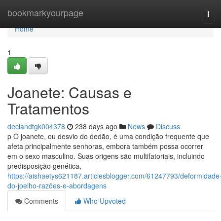
Home
bookmarkyourpage
Tog
navi
Home
1
Joanete: Causas e
Tratamentos
declandtgk004378
238 days ago
News
Discuss
p O joanete, ou desvio do dedão, é uma condição frequente que
afeta principalmente senhoras, embora também possa ocorrer
em o sexo masculino. Suas origens são multifatoriais, incluindo
predisposição genética,
https://aishaetys621187.articlesblogger.com/61247793/deformidade
do-joelho-razões-e-abordagens
Comments
Who Upvoted