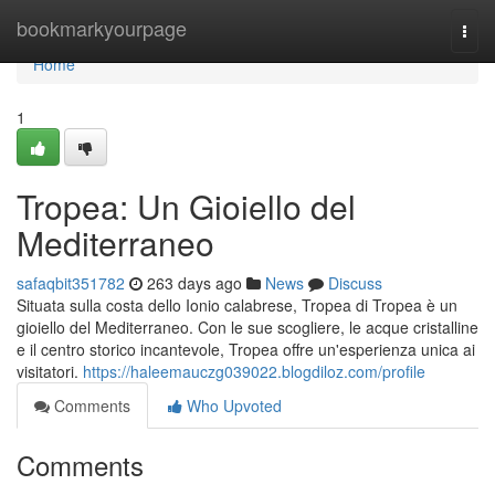
Home
bookmarkyourpage
Togg
navi
Home
1
Tropea: Un Gioiello del
Mediterraneo
safaqbit351782
263 days ago
News
Discuss
Situata sulla costa dello Ionio calabrese, Tropea di Tropea è un
gioiello del Mediterraneo. Con le sue scogliere, le acque cristalline
e il centro storico incantevole, Tropea offre un'esperienza unica ai
visitatori.
https://haleemauczg039022.blogdiloz.com/profile
Comments
Who Upvoted
Comments