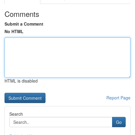
Comments
Submit a Comment
No HTML
HTML is disabled
Report Page
Search
Go