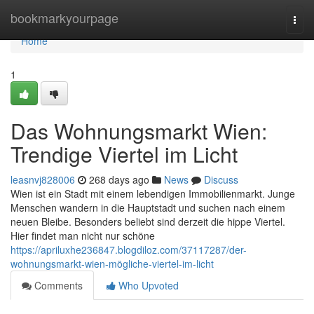
Home
bookmarkyourpage
Togg
navi
Home
1
Das Wohnungsmarkt Wien:
Trendige Viertel im Licht
leasnvj828006
268 days ago
News
Discuss
Wien ist ein Stadt mit einem lebendigen Immobilienmarkt. Junge
Menschen wandern in die Hauptstadt und suchen nach einem
neuen Bleibe. Besonders beliebt sind derzeit die hippe Viertel.
Hier findet man nicht nur schöne
https://apriluxhe236847.blogdiloz.com/37117287/der-
wohnungsmarkt-wien-mögliche-viertel-im-licht
Comments
Who Upvoted