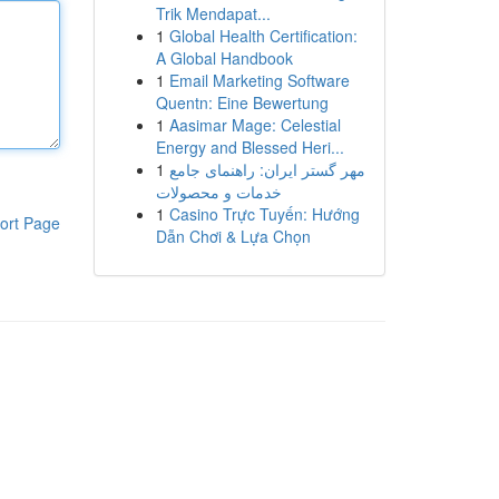
Trik Mendapat...
1
Global Health Certification:
A Global Handbook
1
Email Marketing Software
Quentn: Eine Bewertung
1
Aasimar Mage: Celestial
Energy and Blessed Heri...
1
مهر گستر ایران: راهنمای جامع
خدمات و محصولات
1
Casino Trực Tuyến: Hướng
ort Page
Dẫn Chơi & Lựa Chọn