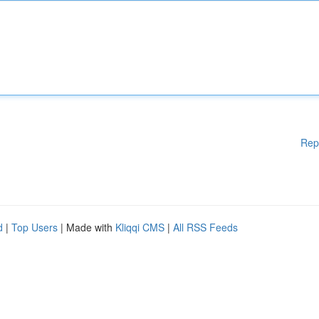
Rep
d
|
Top Users
| Made with
Kliqqi CMS
|
All RSS Feeds