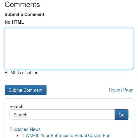
Comments
Submit a Comment
No HTML
HTML is disabled
Report Page
Search
Go
Published News
1
WM69: Your Entrance to Virtual Casino Fun