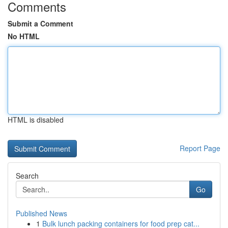
Comments
Submit a Comment
No HTML
HTML is disabled
Report Page
Search
Go
Published News
1
Bulk lunch packing containers for food prep cat...