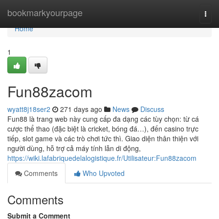
Home
bookmarkyourpage
Togg
navi
Home
1
Fun88zacom
wyatt8j18ser2
271 days ago
News
Discuss
Fun88 là trang web này cung cấp đa dạng các tùy chọn: từ cá
cược thể thao (đặc biệt là cricket, bóng đá…), đến casino trực
tiếp, slot game và các trò chơi tức thì. Giao diện thân thiện với
người dùng, hỗ trợ cả máy tính lẫn di động,
https://wiki.lafabriquedelalogistique.fr/Utilisateur:Fun88zacom
Comments
Who Upvoted
Comments
Submit a Comment