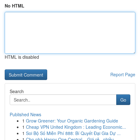
No HTML
HTML is disabled
Report Page
Search
Go
Published News
1
Grow Greener: Your Organic Gardening Guide
1
Cheap VPN United Kingdom : Leading Economic...
1
Soi Bộ Số Miễn Phí 888: Bí Quyết Đại Gia Dự ...
1
Cho nhà Happy One Central – Giá rẻ , nhiều ...