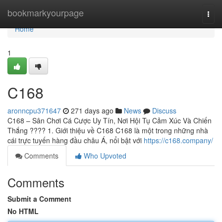
Home
bookmarkyourpage
Togg
navi
Home
1
C168
aronncpu371647
271 days ago
News
Discuss
C168 – Sân Chơi Cá Cược Uy Tín, Nơi Hội Tụ Cảm Xúc Và Chiến
Thắng ???? 1. Giới thiệu về C168 C168 là một trong những nhà
cái trực tuyến hàng đầu châu Á, nổi bật với
https://c168.company/
Comments
Who Upvoted
Comments
Submit a Comment
No HTML