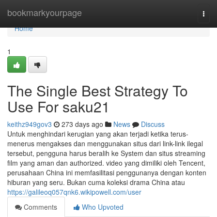
Home
bookmarkyourpage
Togg
navi
Home
1
The Single Best Strategy To
Use For saku21
keithz949gov3
273 days ago
News
Discuss
Untuk menghindari kerugian yang akan terjadi ketika terus-
menerus mengakses dan menggunakan situs dari link-link ilegal
tersebut, pengguna harus beralih ke System dan situs streaming
film yang aman dan authorized. video yang dimiliki oleh Tencent,
perusahaan China ini memfasilitasi penggunanya dengan konten
hiburan yang seru. Bukan cuma koleksi drama China atau
https://galileoq057qnk6.wikipowell.com/user
Comments
Who Upvoted