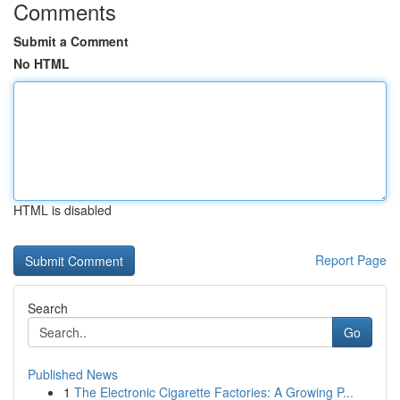
Comments
Submit a Comment
No HTML
HTML is disabled
Report Page
Search
Go
Published News
1
The Electronic Cigarette Factories: A Growing P...