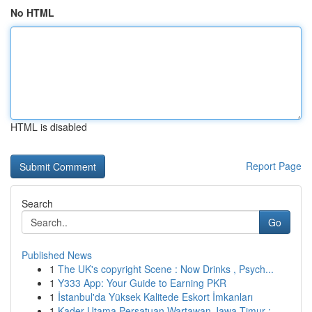
No HTML
HTML is disabled
Report Page
Search
Go
Published News
1
The UK's copyright Scene : Now Drinks , Psych...
1
Y333 App: Your Guide to Earning PKR
1
İstanbul'da Yüksek Kalitede Eskort İmkanları
1
Kader Utama Persatuan Wartawan Jawa Timur :...