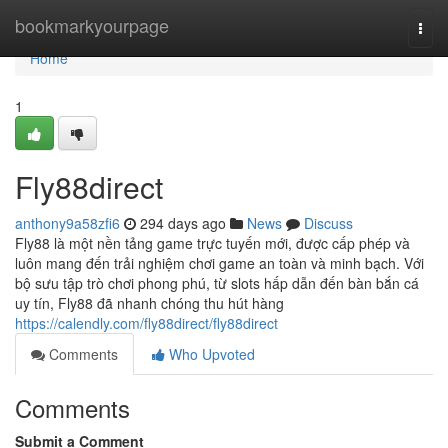
Home
bookmarkyourpage
Togg
navi
Home
1
Fly88direct
anthony9a58zfi6
294 days ago
News
Discuss
Fly88 là một nền tảng game trực tuyến mới, được cấp phép và
luôn mang đến trải nghiệm chơi game an toàn và minh bạch. Với
bộ sưu tập trò chơi phong phú, từ slots hấp dẫn đến bàn bắn cá
uy tín, Fly88 đã nhanh chóng thu hút hàng
https://calendly.com/fly88direct/fly88direct
Comments
Who Upvoted
Comments
Submit a Comment