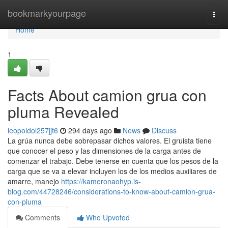
Home
bookmarkyourpage
Togg
navi
Home
1
Facts About camion grua con
pluma Revealed
leopoldol257jjf6
294 days ago
News
Discuss
La grúa nunca debe sobrepasar dichos valores. El gruista tiene
que conocer el peso y las dimensiones de la carga antes de
comenzar el trabajo. Debe tenerse en cuenta que los pesos de la
carga que se va a elevar incluyen los de los medios auxiliares de
amarre, manejo
https://kameronaohyp.is-
blog.com/44728246/considerations-to-know-about-camion-grua-
con-pluma
Comments
Who Upvoted