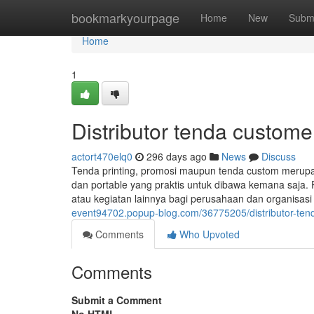
Home
bookmarkyourpage
Home
New
Subm
Home
1
Distributor tenda custome
actort470elq0
296 days ago
News
Discuss
Tenda printing, promosi maupun tenda custom merup
dan portable yang praktis untuk dibawa kemana saja. 
atau kegiatan lainnya bagi perusahaan dan organisas
event94702.popup-blog.com/36775205/distributor-te
Comments
Who Upvoted
Comments
Submit a Comment