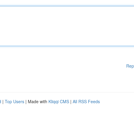
Rep
d
|
Top Users
| Made with
Kliqqi CMS
|
All RSS Feeds