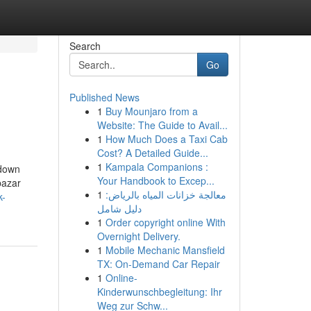
Search
Go
Published News
1
Buy Mounjaro from a
Website: The Guide to Avail...
1
How Much Does a Taxi Cab
Cost? A Detailed Guide...
1
Kampala Companions :
kdown
Your Handbook to Excep...
bazar
1
معالجة خزانات المياه بالرياض:
k-
دليل شامل
1
Order copyright online With
Overnight Delivery.
1
Mobile Mechanic Mansfield
TX: On-Demand Car Repair
1
Online-
Kinderwunschbegleitung: Ihr
Weg zur Schw...