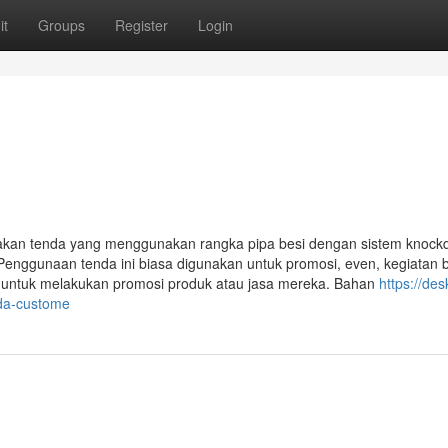
it
Groups
Register
Login
akan tenda yang menggunakan rangka pipa besi dengan sistem knoc
Penggunaan tenda ini biasa digunakan untuk promosi, even, kegiatan 
i untuk melakukan promosi produk atau jasa mereka. Bahan
https://des
nda-custome