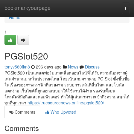
Home
bookmarkyourpage
Togg
navi
Home
1
PGSlot520
tonyv580fkn8
296 days ago
News
Discuss
PGSlot520 เป็นแพลตฟอร์มเกมสล็อตออนไลน์ที่ได้รับความนิยมจากผู้
เล่นจำนวนมากในประเทศไทย โดยเน้นเกมจากค่าย PG Slot ซึ่งขึ้นชื่อ
ในเรื่องของภาพกราฟิกที่สวยงาม ระบบการเล่นที่ลื่นไหล และโบนัส
แตกง่าย เว็บไซต์นี้ถูกออกแบบมาให้ใช้งานได้ง่าย รองรับทั้งบน
โทรศัพท์มือถือและคอมพิวเตอร์ ทำให้ผู้เล่นสามารถเข้าถึงความสนุกได้
ทุกที่ทุกเวลา
https://truesourcenews.online/pgslot520/
Comments
Who Upvoted
Comments