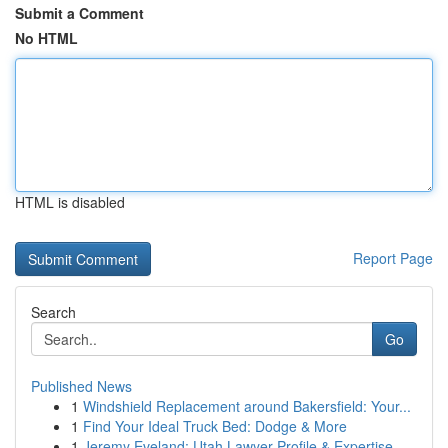
Submit a Comment
No HTML
HTML is disabled
Report Page
Search
Go
Published News
1
Windshield Replacement around Bakersfield: Your...
1
Find Your Ideal Truck Bed: Dodge & More
1
Jeremy Eveland: Utah Lawyer Profile & Expertise