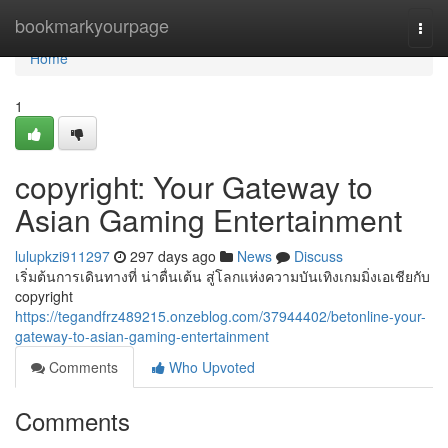
Home
bookmarkyourpage
Togg
navi
Home
1
copyright: Your Gateway to
Asian Gaming Entertainment
lulupkzi911297
297 days ago
News
Discuss
เริ่มต้นการเดินทางที่ น่าตื่นเต้น สู่โลกแห่งความบันเทิงเกมมิ่งเอเชียกับ
copyright
https://tegandfrz489215.onzeblog.com/37944402/betonline-your-
gateway-to-asian-gaming-entertainment
Comments
Who Upvoted
Comments