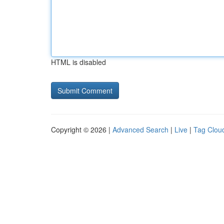
HTML is disabled
Copyright © 2026 |
Advanced Search
|
Live
|
Tag Clou