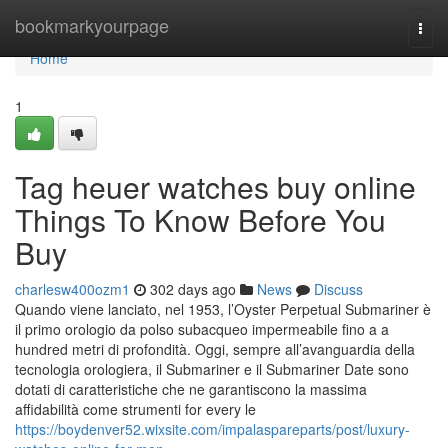
Home
bookmarkyourpage
Togg
navi
Home
1
Tag heuer watches buy online
Things To Know Before You
Buy
charlesw400ozm1
302 days ago
News
Discuss
Quando viene lanciato, nel 1953, l’Oyster Perpetual Submariner è
il primo orologio da polso subacqueo impermeabile fino a a
hundred metri di profondità. Oggi, sempre all’avanguardia della
tecnologia orologiera, il Submariner e il Submariner Date sono
dotati di caratteristiche che ne garantiscono la massima
affidabilità come strumenti for every le
https://boydenver52.wixsite.com/impalaspareparts/post/luxury-