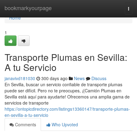
Home
bookmarkyourpage
Togg
navi
Home
1
Transporte Plumas en Sevilla:
A tu Servicio
janavivd181030
300 days ago
News
Discuss
En Sevilla, buscar un servicio confiable de transporte plumas
puede ser difícil. Pero no te preocupes, ¡{Camión Plumas en
Sevilla está aquí para ayudarte! Ofrecemos una amplia gama de
servicios de transporte
https://ontopicdirectory.com/listings13360147/transporte-plumas-
en-sevilla-a-tu-servicio
Comments
Who Upvoted