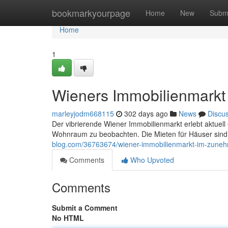
Home
bookmarkyourpage
Home
New
Subm
Home
1
Wieners Immobilienmark
marleyjodm668115
302 days ago
News
Discu
Der vibrierende Wiener Immobilienmarkt erlebt aktuel
Wohnraum zu beobachten. Die Mieten für Häuser sind 
blog.com/36763674/wiener-immobilienmarkt-im-zune
Comments
Who Upvoted
Comments
Submit a Comment
No HTML