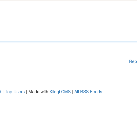
Rep
d
|
Top Users
| Made with
Kliqqi CMS
|
All RSS Feeds