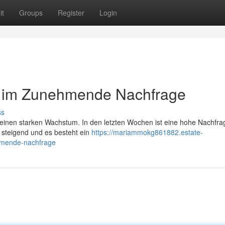
it
Groups
Register
Login
t im Zunehmende Nachfrage
ss
l einen starken Wachstum. In den letzten Wochen ist eine hohe Nachfr
steigend und es besteht ein
https://mariammokg861882.estate-
hmende-nachfrage