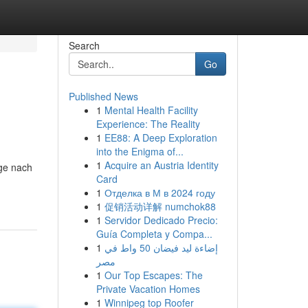
Search
Go
Published News
1
Mental Health Facility
Experience: The Reality
1
EE88: A Deep Exploration
into the Enigma of...
1
Acquire an Austria Identity
age nach
Card
1
Отделка в М в 2024 году
1
促销活动详解 numchok88
1
Servidor Dedicado Precio:
Guía Completa y Compa...
1
إضاءة ليد فيضان 50 واط في
مصر
1
Our Top Escapes: The
Private Vacation Homes
1
Winnipeg top Roofer