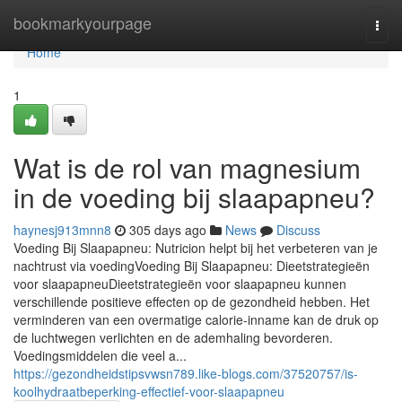
Home
bookmarkyourpage
Togg
navi
Home
1
Wat is de rol van magnesium
in de voeding bij slaapapneu?
haynesj913mnn8
305 days ago
News
Discuss
Voeding Bij Slaapapneu: Nutricion helpt bij het verbeteren van je
nachtrust via voedingVoeding Bij Slaapapneu: Dieetstrategieën
voor slaapapneuDieetstrategieën voor slaapapneu kunnen
verschillende positieve effecten op de gezondheid hebben. Het
verminderen van een overmatige calorie-inname kan de druk op
de luchtwegen verlichten en de ademhaling bevorderen.
Voedingsmiddelen die veel a...
https://gezondheidstipsvwsn789.like-blogs.com/37520757/is-
koolhydraatbeperking-effectief-voor-slaapapneu