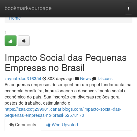
Home
bookmarkyourpage
Togg
navi
Home
1
Impacto Social das Pequenas
Empresas no Brasil
zaynabxlbd316354
303 days ago
News
Discuss
As pequenas empresas desempenham um papel fundamental na
economia brasileira, impulsionando o desenvolvimento social e
econômico do país. Sua inserção em diversas regiões gera
postos de trabalho, estimulando o
https://izaakcotj299901.canariblogs.com/impacto-social-das-
pequenas-empresas-no-brasil-52578170
Comments
Who Upvoted