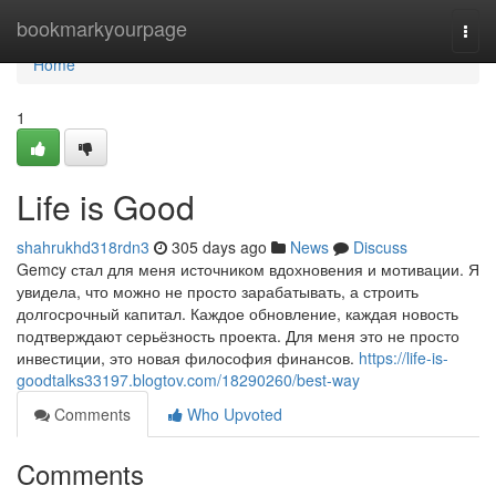
Home
bookmarkyourpage
Togg
navi
Home
1
Life is Good
shahrukhd318rdn3
305 days ago
News
Discuss
Gemcy стал для меня источником вдохновения и мотивации. Я
увидела, что можно не просто зарабатывать, а строить
долгосрочный капитал. Каждое обновление, каждая новость
подтверждают серьёзность проекта. Для меня это не просто
инвестиции, это новая философия финансов.
https://life-is-
goodtalks33197.blogtov.com/18290260/best-way
Comments
Who Upvoted
Comments