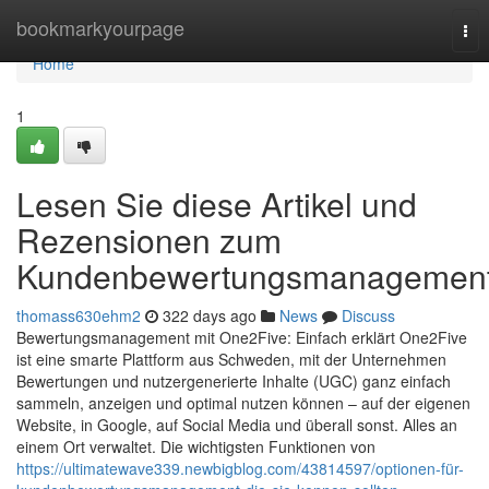
Home
bookmarkyourpage
Tog
nav
Home
1
Lesen Sie diese Artikel und
Rezensionen zum
Kundenbewertungsmanagemen
thomass630ehm2
322 days ago
News
Discuss
Bewertungsmanagement mit One2Five: Einfach erklärt One2Five
ist eine smarte Plattform aus Schweden, mit der Unternehmen
Bewertungen und nutzergenerierte Inhalte (UGC) ganz einfach
sammeln, anzeigen und optimal nutzen können – auf der eigenen
Website, in Google, auf Social Media und überall sonst. Alles an
einem Ort verwaltet. Die wichtigsten Funktionen von
https://ultimatewave339.newbigblog.com/43814597/optionen-für-