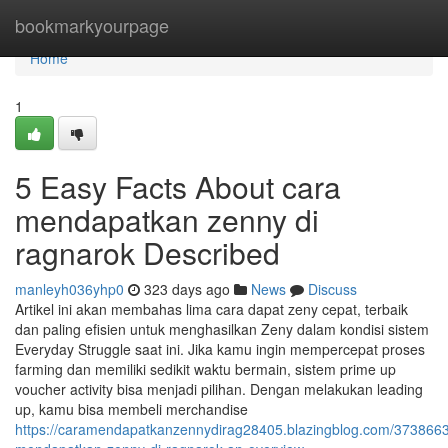
Home
bookmarkyourpage
Home
1
5 Easy Facts About cara
mendapatkan zenny di
ragnarok Described
manleyh036yhp0
323 days ago
News
Discuss
Artikel ini akan membahas lima cara dapat zeny cepat, terbaik
dan paling efisien untuk menghasilkan Zeny dalam kondisi sistem
Everyday Struggle saat ini. Jika kamu ingin mempercepat proses
farming dan memiliki sedikit waktu bermain, sistem prime up
voucher activity bisa menjadi pilihan. Dengan melakukan leading
up, kamu bisa membeli merchandise
https://caramendapatkanzennydirag28405.blazingblog.com/3738663