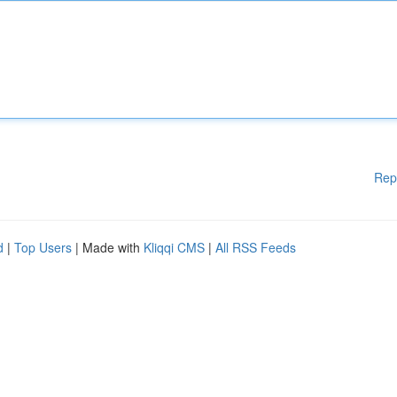
Rep
d
|
Top Users
| Made with
Kliqqi CMS
|
All RSS Feeds