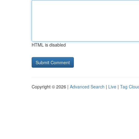
HTML is disabled
Copyright © 2026 |
Advanced Search
|
Live
|
Tag Clou