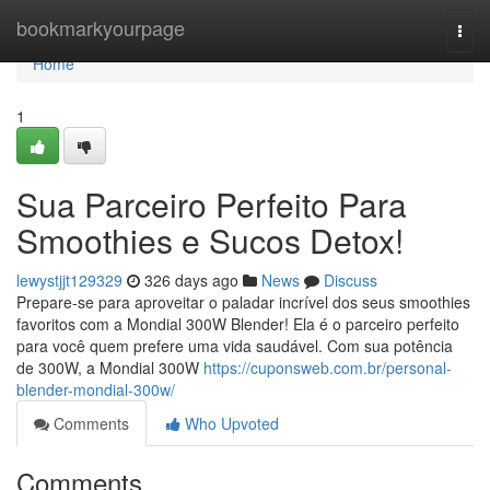
Home
bookmarkyourpage
Togg
navi
Home
1
Sua Parceiro Perfeito Para
Smoothies e Sucos Detox!
lewystjjt129329
326 days ago
News
Discuss
Prepare-se para aproveitar o paladar incrível dos seus smoothies
favoritos com a Mondial 300W Blender! Ela é o parceiro perfeito
para você quem prefere uma vida saudável. Com sua potência
de 300W, a Mondial 300W
https://cuponsweb.com.br/personal-
blender-mondial-300w/
Comments
Who Upvoted
Comments