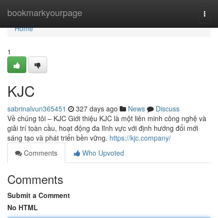
Home
bookmarkyourpage
Togg
navi
Home
1
KJC
sabrinalvun365451
327 days ago
News
Discuss
Về chúng tôi – KJC Giới thiệu KJC là một liên minh công nghệ và
giải trí toàn cầu, hoạt động đa lĩnh vực với định hướng đổi mới
sáng tạo và phát triển bền vững.
https://kjc.company/
Comments
Who Upvoted
Comments
Submit a Comment
No HTML