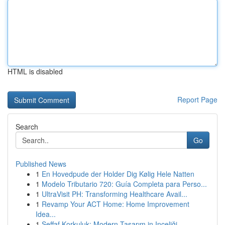
HTML is disabled
Report Page
Search
Go
Published News
1
En Hovedpude der Holder Dig Kølig Hele Natten
1
Modelo Tributario 720: Guía Completa para Perso...
1
UltraVisit PH: Transforming Healthcare Avail...
1
Revamp Your ACT Home: Home Improvement
Idea...
1
Şeffaf Korkuluk: Modern Tasarım in Inceliği