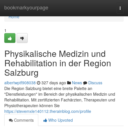
Home
bookmarkyourpage
Togg
navi
Home
1
Physikalische Medizin und
Rehabilitation in der Region
Salzburg
albertwptf908038
327 days ago
News
Discuss
Die Region Salzburg bietet eine breite Palette an
"Dienstleistungen" im Bereich der physikalischen Medizin und
Rehabilitation. Mit zertifizierten Fachärzten, Therapeuten und
Physiotherapeuten können Sie
https://stevemxle140112.therainblog.com/profile
Comments
Who Upvoted