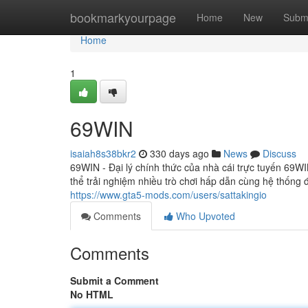
Home
bookmarkyourpage
Home
New
Subm
Home
1
69WIN
isaiah8s38bkr2
330 days ago
News
Discuss
69WIN - Đại lý chính thức của nhà cái trực tuyến 69WI
thể trải nghiệm nhiều trò chơi hấp dẫn cùng hệ thống
https://www.gta5-mods.com/users/sattakingio
Comments
Who Upvoted
Comments
Submit a Comment
No HTML