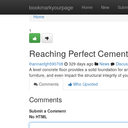
Home
bookmarkyourpage
Home
New
Subm
Home
1
Reaching Perfect Cement 
ihannaofgh590708
329 days ago
News
Discus
A level concrete floor provides a solid foundation for
furniture, and even impact the structural integrity of 
Comments
Who Upvoted
Comments
Submit a Comment
No HTML