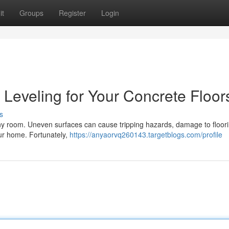
it
Groups
Register
Login
Leveling for Your Concrete Floor
s
 any room. Uneven surfaces can cause tripping hazards, damage to floor
your home. Fortunately,
https://anyaorvq260143.targetblogs.com/profile