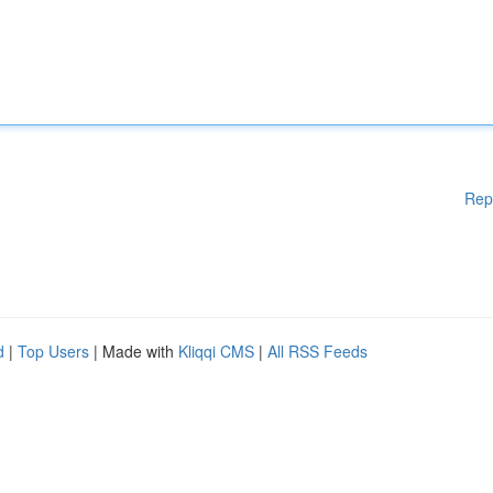
Rep
d
|
Top Users
| Made with
Kliqqi CMS
|
All RSS Feeds